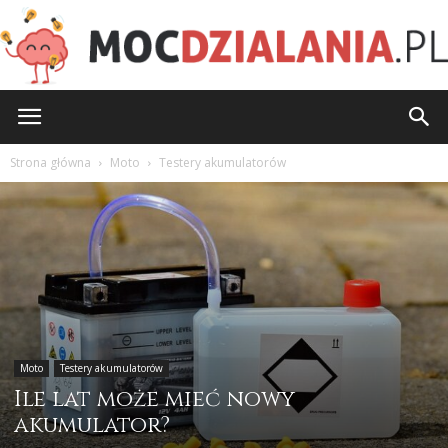
MocDzialania.pl
Strona główna
Moto
Testery akumulatorów
Moto
Testery akumulatorów
Ile lat może mieć nowy
akumulator?