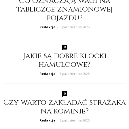
Co oznaczają wagi na
tabliczce znamionowej
pojazdu?
Redakcja
-
3 października 2025
0
Jakie są dobre klocki
hamulcowe?
Redakcja
-
3 października 2025
0
Czy warto zakładać strażaka
na kominie?
Redakcja
-
3 października 2025