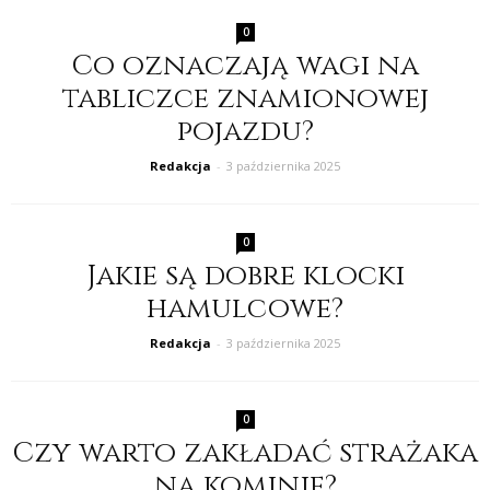
0
Co oznaczają wagi na
tabliczce znamionowej
pojazdu?
Redakcja
-
3 października 2025
0
Jakie są dobre klocki
hamulcowe?
Redakcja
-
3 października 2025
0
Czy warto zakładać strażaka
na kominie?