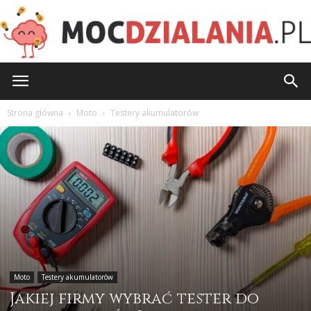
MocDzialania.pl
Strona główna
Moto
Testery akumulatorów
Moto
Testery akumulatorów
Jakiej firmy wybrać tester do