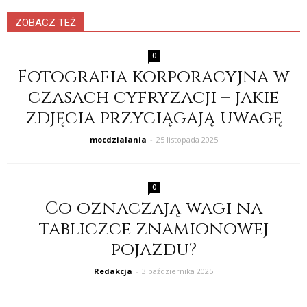
ZOBACZ TEŻ
0
Fotografia korporacyjna w
czasach cyfryzacji – jakie
zdjęcia przyciągają uwagę
mocdzialania
-
25 listopada 2025
0
Co oznaczają wagi na
tabliczce znamionowej
pojazdu?
Redakcja
-
3 października 2025