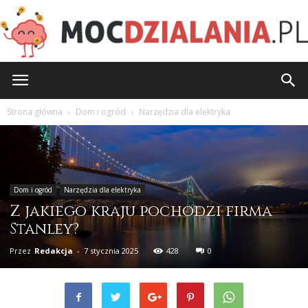
MocDzialania.pl
Strona główna
Dom i ogród
Narzędzia dla elektryka
Dom i ogród
Narzędzia dla elektryka
Z jakiego kraju pochodzi firma
Stanley?
Przez
Redakcja
-
7 stycznia 2025
428
0