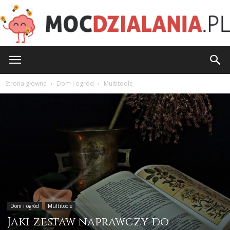
MocDzialania.pl
Strona główna
Dom i ogród
Multitoole
Dom i ogród
Multitoole
Jaki zestaw naprawczy do