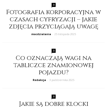
0
Fotografia korporacyjna w
czasach cyfryzacji – jakie
zdjęcia przyciągają uwagę
mocdzialania
-
25 listopada 2025
0
Co oznaczają wagi na
tabliczce znamionowej
pojazdu?
Redakcja
-
3 października 2025
0
Jakie są dobre klocki