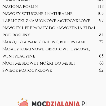
Nasiona roślin
118
Nawozy sztuczne i naturalne
105
Tabliczki znamionowe motocyklowe
97
Nawozy i preparaty do nawożenia ziemi
pod rośliny
84
Narzędzia warsztatowe, budowlane
72
Nasady kominowe obrotowe, dymowe,
wentylacyjne
65
Nogi meblowe i nóżki do mebli
63
Świece motocyklowe
62