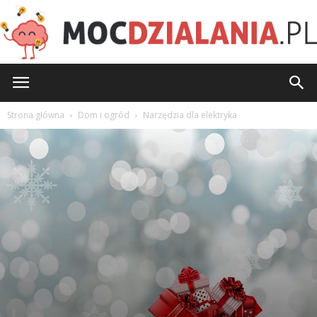
MocDzialania.pl
Strona główna
Dom i ogród
Narzędzia dla elektryka