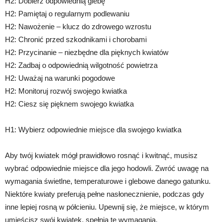
H2: Dobierz odpowiednią glebę
H2: Pamiętaj o regularnym podlewaniu
H2: Nawożenie – klucz do zdrowego wzrostu
H2: Chronić przed szkodnikami i chorobami
H2: Przycinanie – niezbędne dla pięknych kwiatów
H2: Zadbaj o odpowiednią wilgotność powietrza
H2: Uważaj na warunki pogodowe
H2: Monitoruj rozwój swojego kwiatka
H2: Ciesz się pięknem swojego kwiatka
H1: Wybierz odpowiednie miejsce dla swojego kwiatka
Aby twój kwiatek mógł prawidłowo rosnąć i kwitnąć, musisz
wybrać odpowiednie miejsce dla jego hodowli. Zwróć uwagę na
wymagania świetlne, temperaturowe i glebowe danego gatunku.
Niektóre kwiaty preferują pełne nasłonecznienie, podczas gdy
inne lepiej rosną w półcieniu. Upewnij się, że miejsce, w którym
umieścisz swój kwiatek, spełnia te wymagania.