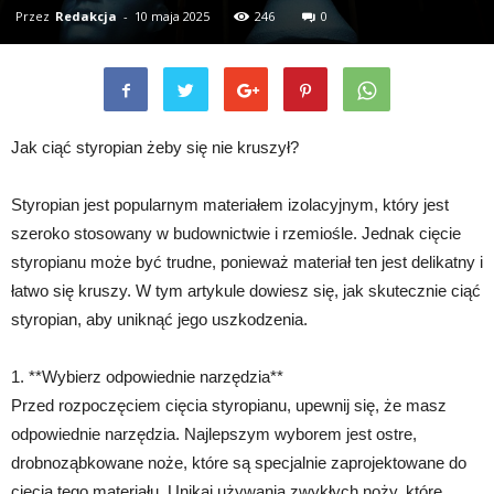
Przez
Redakcja
-
10 maja 2025
246
0
Jak ciąć styropian żeby się nie kruszył?
Styropian jest popularnym materiałem izolacyjnym, który jest
szeroko stosowany w budownictwie i rzemiośle. Jednak cięcie
styropianu może być trudne, ponieważ materiał ten jest delikatny i
łatwo się kruszy. W tym artykule dowiesz się, jak skutecznie ciąć
styropian, aby uniknąć jego uszkodzenia.
1. **Wybierz odpowiednie narzędzia**
Przed rozpoczęciem cięcia styropianu, upewnij się, że masz
odpowiednie narzędzia. Najlepszym wyborem jest ostre,
drobnoząbkowane noże, które są specjalnie zaprojektowane do
cięcia tego materiału. Unikaj używania zwykłych noży, które