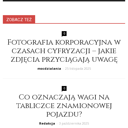
ZOBACZ TEŻ
0
Fotografia korporacyjna w
czasach cyfryzacji – jakie
zdjęcia przyciągają uwagę
mocdzialania
-
25 listopada 2025
0
Co oznaczają wagi na
tabliczce znamionowej
pojazdu?
Redakcja
-
3 października 2025