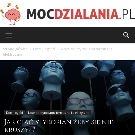
MocDzialania.pl
Strona główna
Dom i ogród
Noże do styropianu termiczne i
elektryczne
Dom i ogród
Noże do styropianu termiczne i elektryczne
Jak ciąć styropian żeby się nie
kruszył?