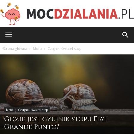
MocDzialania.pl
Strona główna
Moto
Czujniki świateł stop
Moto
Czujniki świateł stop
Gdzie jest czujnik stopu Fiat
Grande Punto?