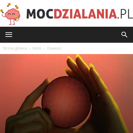
MocDzialania.pl
Strona główna
Moto
Daewoo