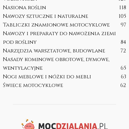
Nasiona roślin
118
Nawozy sztuczne i naturalne
105
Tabliczki znamionowe motocyklowe
97
Nawozy i preparaty do nawożenia ziemi
pod rośliny
84
Narzędzia warsztatowe, budowlane
72
Nasady kominowe obrotowe, dymowe,
wentylacyjne
65
Nogi meblowe i nóżki do mebli
63
Świece motocyklowe
62