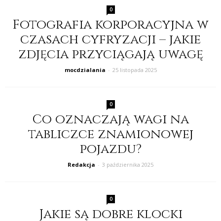
0
Fotografia korporacyjna w
czasach cyfryzacji – jakie
zdjęcia przyciągają uwagę
mocdzialania
-
25 listopada 2025
0
Co oznaczają wagi na
tabliczce znamionowej
pojazdu?
Redakcja
-
3 października 2025
0
Jakie są dobre klocki