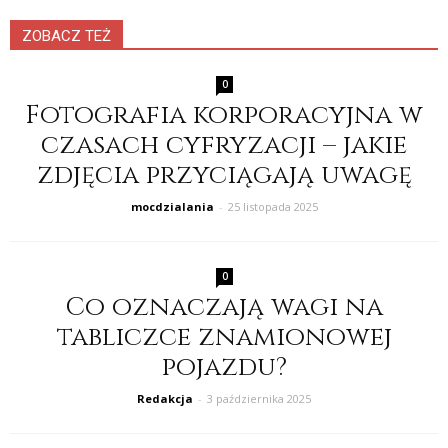
ZOBACZ TEŻ
0
Fotografia korporacyjna w
czasach cyfryzacji – jakie
zdjęcia przyciągają uwagę
mocdzialania
-
25 listopada 2025
0
Co oznaczają wagi na
tabliczce znamionowej
pojazdu?
Redakcja
-
3 października 2025