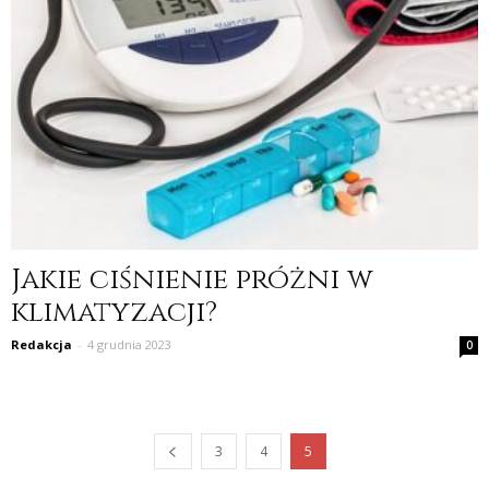
Jakie ciśnienie próżni w
klimatyzacji?
Redakcja
-
4 grudnia 2023
0
3
4
5