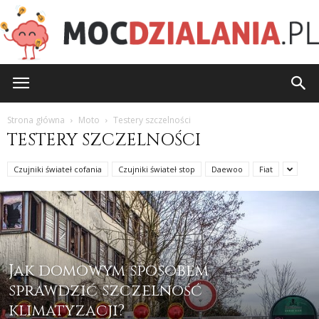
MocDzialania.pl
Strona główna
Moto
Testery szczelności
TESTERY SZCZELNOŚCI
Czujniki świateł cofania
Czujniki świateł stop
Daewoo
Fiat
Jak domowym sposobem
sprawdzić szczelność
klimatyzacji?