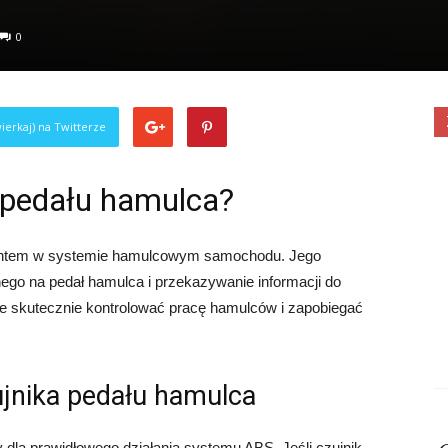
0
ierkaj) na Twitterze
 pedału hamulca?
mentem w systemie hamulcowym samochodu. Jego
ego na pedał hamulca i przekazywanie informacji do
 skutecznie kontrolować pracę hamulców i zapobiegać
jnika pedału hamulca
 dla prawidłowego działania systemu ABS. Jeśli czujnik