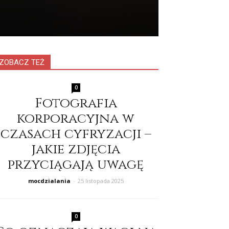
ZOBACZ TEŻ
0
Fotografia
korporacyjna w
czasach cyfryzacji –
jakie zdjęcia
przyciągają uwagę
mocdzialania
-
25 listopada 2025
0