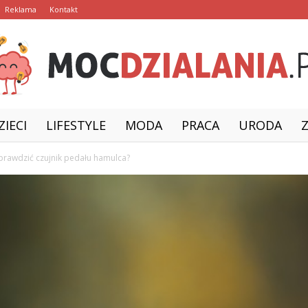
Reklama
Kontakt
ZIECI
LIFESTYLE
MODA
PRACA
URODA
MocDzialania.pl
sprawdzić czujnik pedału hamulca?