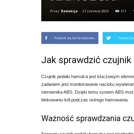
Przez
Redakcja
-
27 czerwca 2025
311
Podziel się na Facebooku
Tweet (Ćw
Jak sprawdzić czujnik
Czujnik pedału hamulca jest kluczowym ele
zadaniem jest monitorowanie nacisku wywieran
sterownika ABS. Dzięki temu system ABS może
blokowaniu kół podczas ostrego hamowania.
Ważność sprawdzania czu
Sprawny czujnik pedału hamulca jest niezbędny