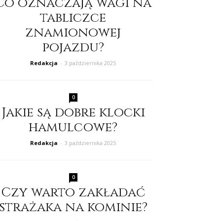
Co oznaczają wagi na
tabliczce
znamionowej
pojazdu?
Redakcja
-
3 października 2025
0
Jakie są dobre klocki
hamulcowe?
Redakcja
-
3 października 2025
0
Czy warto zakładać
strażaka na kominie?