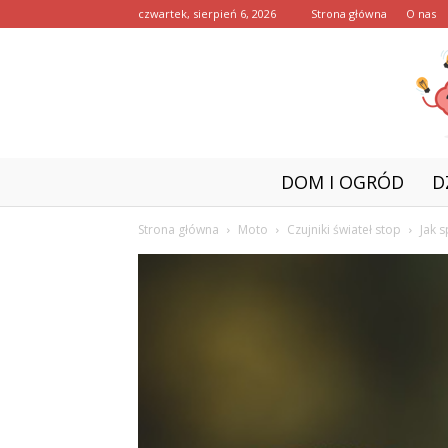
czwartek, sierpień 6, 2026
Strona główna
O nas
DOM I OGRÓD
D
Strona główna
Moto
Czujniki świateł stop
Jak 