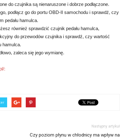
one do czujnika są nienaruszone i dobrze podłączone.
ego, podłącz go do portu OBD-II samochodu i sprawdź, czy
em pedału hamulca.
ożesz również sprawdzić czujnik pedału hamulca,
nkcyjny do przewodów czujnika i sprawdź, czy wartość
u hamulca.
idłowo, zaleca się jego wymianę.
l/:
ter
Następny artykuł
Czy poziom płynu w chłodnicy ma wpływ na