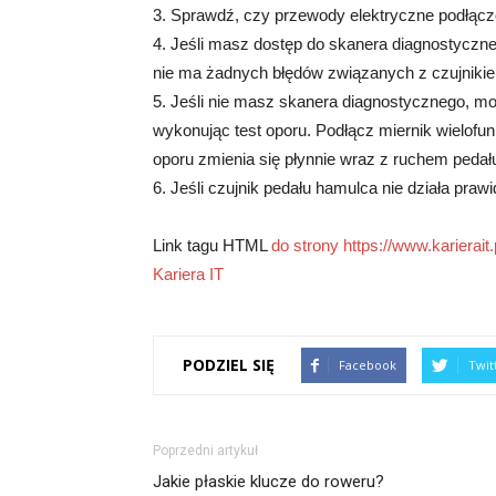
3. Sprawdź, czy przewody elektryczne podłącz
4. Jeśli masz dostęp do skanera diagnostyczn
nie ma żadnych błędów związanych z czujniki
5. Jeśli nie masz skanera diagnostycznego, m
wykonując test oporu. Podłącz miernik wielofu
oporu zmienia się płynnie wraz z ruchem pedał
6. Jeśli czujnik pedału hamulca nie działa praw
Link tagu HTML
do strony https://www.karierait.p
Kariera IT
PODZIEL SIĘ
Facebook
Twit
Poprzedni artykuł
Jakie płaskie klucze do roweru?