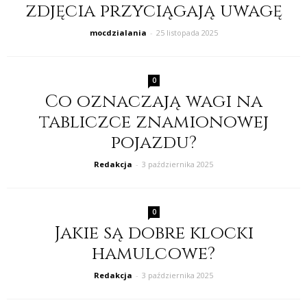
zdjęcia przyciągają uwagę
mocdzialania
-
25 listopada 2025
0
Co oznaczają wagi na
tabliczce znamionowej
pojazdu?
Redakcja
-
3 października 2025
0
Jakie są dobre klocki
hamulcowe?
Redakcja
-
3 października 2025